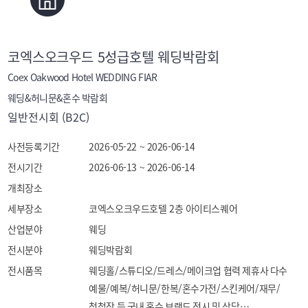
코엑스오크우드 5성급호텔 웨딩박람회
Coex Oakwood Hotel WEDDING FIAR
웨딩&허니문&혼수 박람회
일반전시회 (B2C)
사전등록기간
2026-05-22 ~ 2026-06-14
전시기간
2026-06-13 ~ 2026-06-14
개최장소
세부장소
코엑스오크우드호텔 2층 아이티스퀘어
산업분야
웨딩
전시분야
웨딩박람회
전시품목
웨딩홀/스튜디오/드레스/메이크업 협력 제휴사 다수

예물/예복/허니문/한복/혼수가전/스킨케어/재무/
청첩장 등 국내 혼수 브랜드 전시 및 상담
