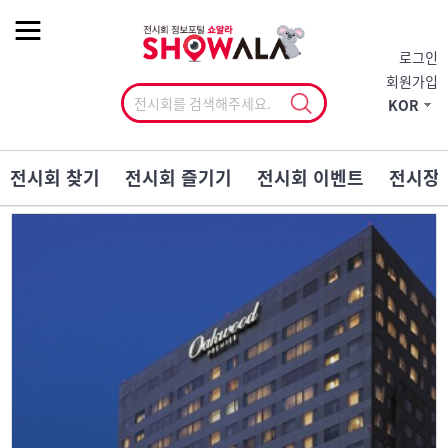
작게
기본
크게
로그인
회원가입
KOR
전시회 찾기
전시회 즐기기
전시회 이벤트
전시장