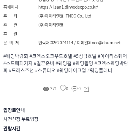
홈페이지
웨딩 디렉팅 상담
https://ilsan1.dirwedexpo.co.kr/
주 최
(주)아이티앤코 ITNCO Co., Ltd.
주 관
(주)아이티앤코
후 원
문 의 처
연락처:0262074114 / 이메일:itnco@daum.net
#웨딩박람회 #코엑스오크우드호텔 #5성급호텔 #아이티스퀘어
#스드메패키지 #결혼준비 #웨딩홀 #웨딩촬영 #코엑스웨딩박람
회 #드레스추천 #스튜디오 #웨딩메이크업 #웨딩플래너
371
0
0
입장료안내
사전신청 무료입장
관람시간