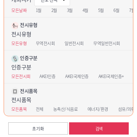
모든날짜
1월
2월
3월
4월
5월
6월
7월
전시유형
전시유형
모든유형
무역전시회
일반전시회
무역일반전시회
인증구분
인증구분
모든전시회
AKEI인증
AKEI국제인증
AKEI국제인증+
U
전시품목
전시품목
모든품목
전체
농축산/식음료
에너지/환경
섬유/의류
초기화
검색