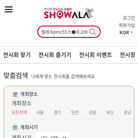
작게
기본
크게
로그인
회원가입
KOR
전시회 찾기
전시회 즐기기
전시회 이벤트
전시장
맞춤검색
나에게 맞는 전시회를 검색해보세요
개최장소
개최장소
모든지역
서울
경기
인천
강원
부산
경남
개최시기
개최시기