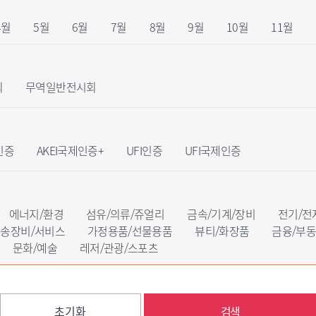
4월
5월
6월
7월
8월
9월
10월
11월
회
무역일반전시회
인증
AKEI국제인증+
UFI인증
UFI국제인증
에너지/환경
섬유/의류/쥬얼리
금속/기계/장비
전기/전
송장비/서비스
가정용품/선물용품
뷰티/화장품
금융/부
문화/예술
레저/관광/스포츠
초기화
검색