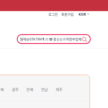
작게
기본
크게
로그인
회원가입
KOR
충북
광주
전북
전남
제주