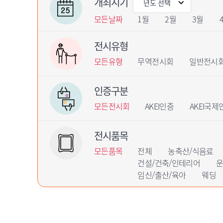
개최시기
모든날짜
1월
2월
3월
전시유형
모든유형
무역전시회
일반전시
인증구분
모든전시회
AKEI인증
AKEI국제
전시품목
모든품목
전체
농축산/식음료
건설/건축/인테리어
운
임신/출산/육아
웨딩