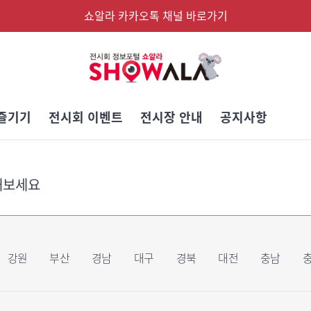
쇼알라 카카오톡 채널 바로가기
즐기기
전시회 이벤트
전시장 안내
공지사항
해보세요
강원
부산
경남
대구
경북
대전
충남