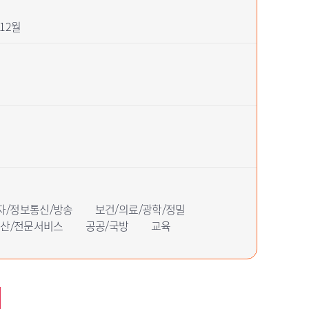
12월
자/정보통신/방송
보건/의료/광학/정밀
동산/전문서비스
공공/국방
교육