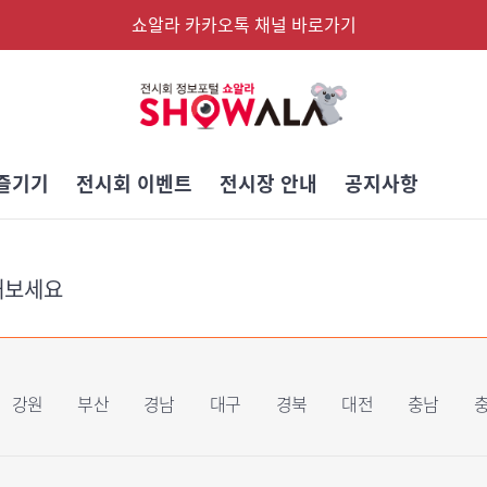
쇼알라 카카오톡 채널 바로가기
즐기기
전시회 이벤트
전시장 안내
공지사항
해보세요
강원
부산
경남
대구
경북
대전
충남