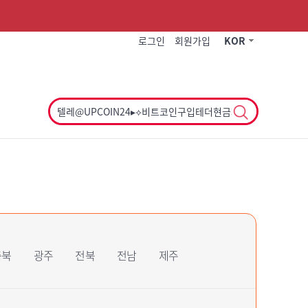
작게
기본
크게
로그인
회원가입
KOR
충북
광주
전북
전남
제주