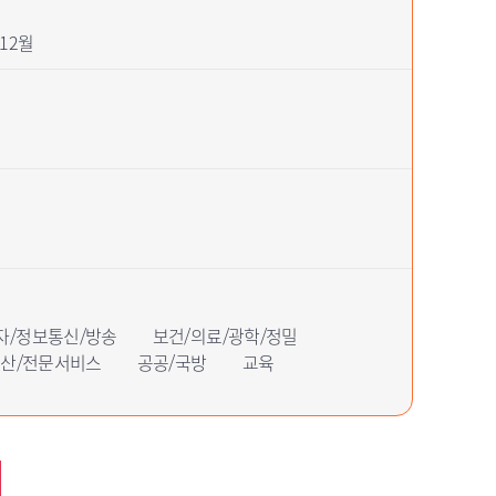
12월
자/정보통신/방송
보건/의료/광학/정밀
동산/전문서비스
공공/국방
교육