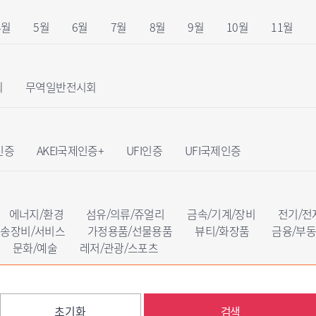
4월
5월
6월
7월
8월
9월
10월
11월
회
무역일반전시회
인증
AKEI국제인증+
UFI인증
UFI국제인증
에너지/환경
섬유/의류/쥬얼리
금속/기계/장비
전기/전
송장비/서비스
가정용품/선물용품
뷰티/화장품
금융/부
문화/예술
레저/관광/스포츠
초기화
검색