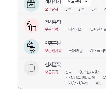
개최시기
모든날짜
1월
2월
3월
전시유형
모든유형
무역전시회
일반전시
인증구분
모든전시회
AKEI인증
AKEI국제
전시품목
모든품목
전체
농축산/식음료
건설/건축/인테리어
운
임신/출산/육아
웨딩