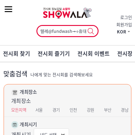
작게
기본
크게
로그인
회원가입
KOR
전시회 찾기
전시회 즐기기
전시회 이벤트
전시장
맞춤검색
나에게 맞는 전시회를 검색해보세요
개최장소
개최장소
모든지역
서울
경기
인천
강원
부산
경남
개최시기
개최시기