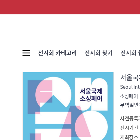
전시회 카테고리
전시회 찾기
전시회 
서울국
Seoul Int
소싱페어
무역일반전
사전등록
전시기간
개최장소