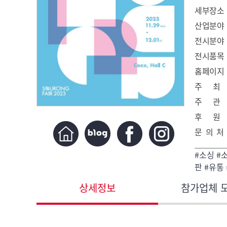
세부장소
산업분야
전시분야
전시품목
홈페이지
주 최
주 관
후 원
문 의 처
#소싱 #
판 #유통
상세정보
참가업체 