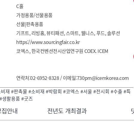
C홀
가정용품/선물용품
선물|판촉용품
기프트, 리빙홈, 뷰티패션, 스마트, 웰니스, 푸드, 솔루션
https://www.sourcingfair.co.kr
코엑스, 한국컨벤션전시산업연구원 COEX. ICEM
연락처:02-6952-8328 / 이메일:730pm@icemkorea.com
소비재 #판촉물 #소비재 #박람회 #코엑스 #서울 #전시회 #수출 #특
 #생활용품 #굿즈
모집안내
전년도 개최결과