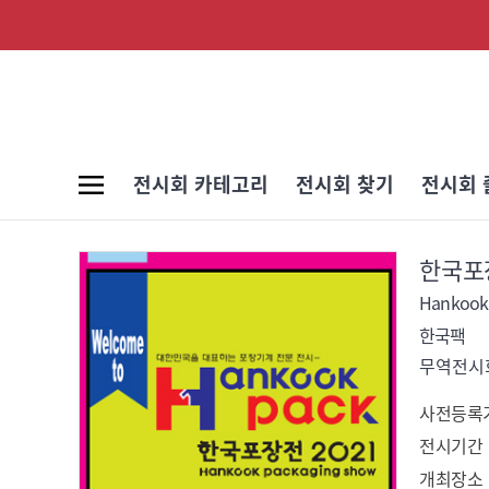
전시회 카테고리
전시회 찾기
전시회 
한국포장
Hankook
한국팩
무역전시회
사전등록
전시기간
개최장소