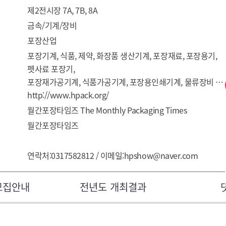
제2전시장 7A, 7B, 8A
금속/기계/장비
포장산업
포장기계, 식품, 제약, 화장품 생산기계, 포장재료, 포장용기, 
펫사료 포장기, 

포장재가공기계, 식품가공기계, 포장용인쇄기계, 물류장비 및 
물류시스템, 포장디자인, 

http://www.hpack.org/
포장관련특허제품, 포장관련 기술 서적 및 관련기술
월간포장타임즈 The Monthly Packaging Times
월간포장타임즈
연락처:0317582812 / 이메일:hpshow@naver.com
모집안내
전년도 개최결과