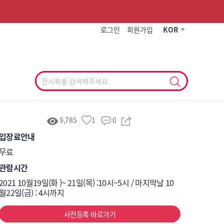
작게
기본
크게
로그인
회원가입
KOR
9,785
1
0
입장료안내
무료
관람시간
2021 10월19일(화 )~ 21일(목) :10시~5시 / 마지막날 10
월22일(금) : 4시까지
사전등록 바로가기