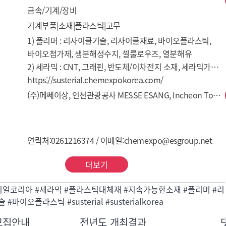
금속/기계/장비
기계부품|소재|플라스틱|고무
1) 폴리머 : 리사이클기술, 리사이클재료, 바이오플라스틱, 
바이오첨가제, 생분해성수지, 셀룰로우즈, 열분해유

2) 세라믹 : CNT, 그래핀, 반도체/이차전지 소재, 세라믹가공 
기술, 유리, 전기/전자광학용 세라믹 소재, 탄소섬유복합체, 
https://susterial.chemexpokorea.com/
희토류

(주)메쎄이상, 인천관광공사 MESSE ESANG, Incheon Tourism Organization
3) 금속 : 3D프린터소재, 경금속, 고기능합금, 금속가공기술, 
열처리, 철강소재
연락처:0261216374 / 이메일:chemexpo@esgroup.net
더보기
얼코리아 #세라믹 #플라스틱대체재 #지속가능한소재 #폴리머 #리
#바이오플라스틱 #susterial #susterialkorea
모집안내
전년도 개최결과