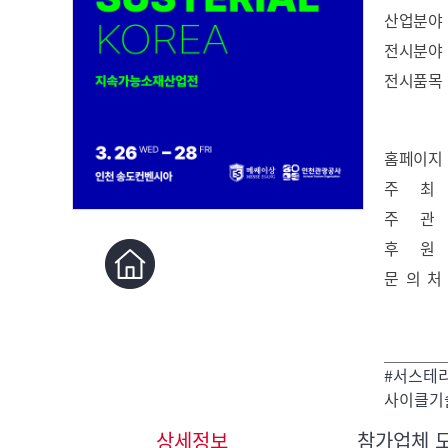
산업분야
전시분야
전시품목
홈페이지
주 최
주 관
후 원
문 의 처
#서스테리
사이클기술 
상세정보
참가업체 