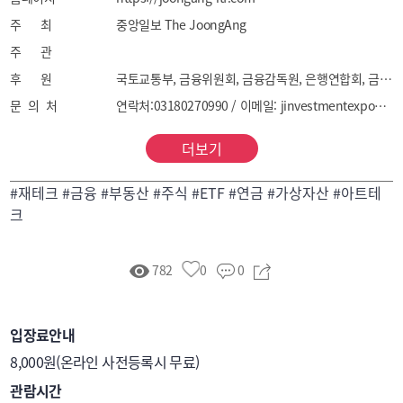
주 최
중앙일보 The JoongAng
주 관
후 원
국토교통부, 금융위원회, 금융감독원, 은행연합회, 금융투자협회, 생명보험협회, 손해보험협회, 여신금융협회
문 의 처
연락처:03180270990 / 이메일: jinvestmentexpo@gmail.com
더보기
#재테크 #금융 #부동산 #주식 #ETF #연금 #가상자산 #아트테
크
782
0
0
입장료안내
8,000원(온라인 사전등록시 무료)
관람시간