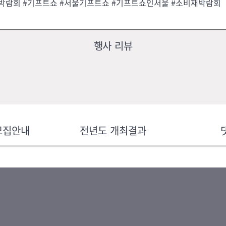
박람회 #기프트쇼 #서울기프트쇼 #기프트쇼인서울 #소비재박람회
행사 리뷰
모집안내
전년도 개최결과