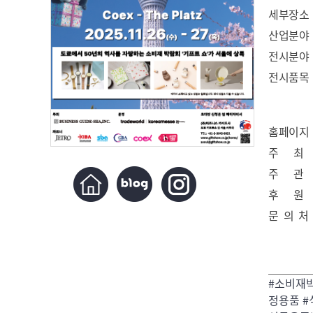
세부장소
산업분야
전시분야
전시품목
홈페이지
주 최
주 관
후 원
문 의 처
#소비재박
정용품 #