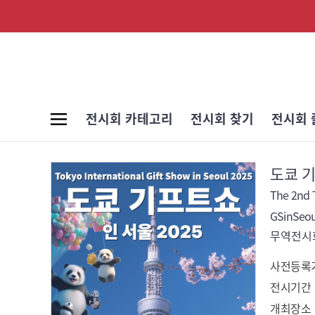
전시회 카테고리
전시회 찾기
전시회 
도쿄 기
The 2nd T
GSinSeou
무역전시회
사전등록
전시기간
개최장소