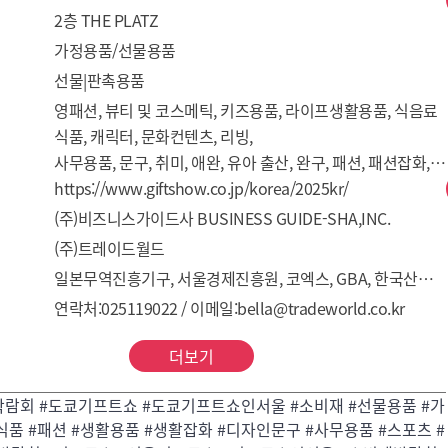
2층 THE PLATZ
가정용품/선물용품
선물|판촉용품
영패션, 뷰티 및 코스메틱, 키즈용품, 라이프생활용품, 식음료 
식품, 캐릭터, 문화컨텐츠, 리빙, 

사무용품, 문구, 취미, 애완, 유아 출산, 완구, 패션, 패션잡화, 
스포츠, 레저, 여행 등
https://www.giftshow.co.jp/korea/2025kr/
(주)비즈니스가이드사 BUSINESS GUIDE-SHA,INC.
(주)트레이드월드
일본무역진흥기구, 서울경제진흥원, 코엑스, GBA, 한국산업단지경영자연합회
연락처:025119022 / 이메일:bella@tradeworld.co.kr
더보기
람회 #도쿄기프트쇼 #도쿄기프트쇼인서울 #소비재 #선물용품 #가
식품 #패션 #생활용품 #생활잡화 #디자인문구 #사무용품 #스포츠 #