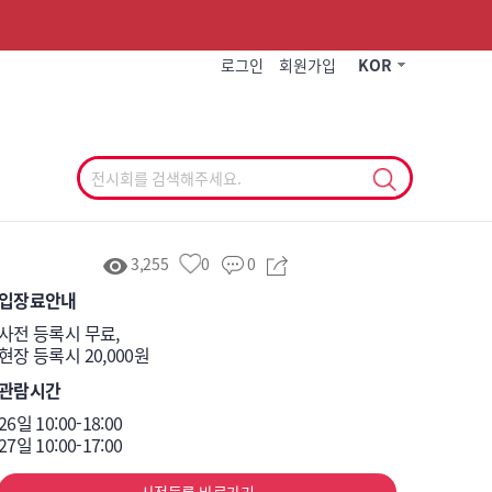
작게
기본
크게
로그인
회원가입
KOR
3,255
0
0
입장료안내
사전 등록시 무료,

현장 등록시 20,000원
관람시간
26일 10:00-18:00

27일 10:00-17:00