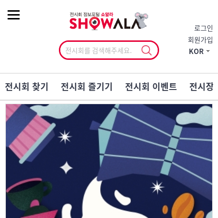
작게
기본
크게
로그인
회원가입
KOR
전시회 찾기
전시회 즐기기
전시회 이벤트
전시장