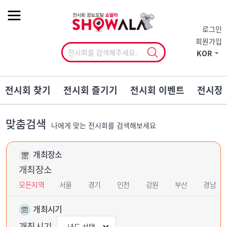
작게
기본
크게
로그인
회원가입
KOR
전시회 찾기
전시회 즐기기
전시회 이벤트
전시장
맞춤검색
나에게 맞는 전시회를 검색해보세요
개최장소
개최장소
모든지역
서울
경기
인천
강원
부산
경남
개최시기
개최시기