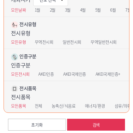
모든날짜
1월
2월
3월
4월
5월
6월
7월
전시유형
전시유형
모든유형
무역전시회
일반전시회
무역일반전시회
인증구분
인증구분
모든전시회
AKEI인증
AKEI국제인증
AKEI국제인증+
U
전시품목
전시품목
모든품목
전체
농축산/식음료
에너지/환경
섬유/의류
초기화
검색