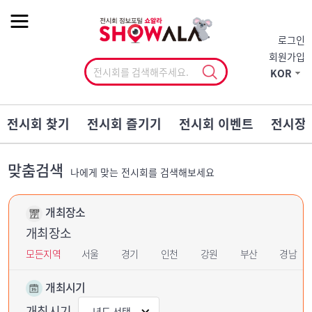
작게
기본
크게
로그인
회원가입
KOR
전시회 찾기
전시회 즐기기
전시회 이벤트
전시장
맞춤검색
나에게 맞는 전시회를 검색해보세요
개최장소
개최장소
모든지역
서울
경기
인천
강원
부산
경남
개최시기
개최시기