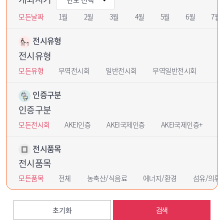
모든날짜
1월
2월
3월
4월
5월
6월
7월
전시유형
전시유형
모든유형
무역전시회
일반전시회
무역일반전시회
인증구분
인증구분
모든전시회
AKEI인증
AKEI국제인증
AKEI국제인증+
U
전시품목
전시품목
모든품목
전체
농축산/식음료
에너지/환경
섬유/의류
초기화
검색