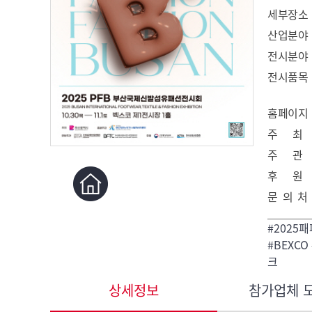
세부장소
산업분야
전시분야
전시품목
홈페이지
주 최
주 관
후 원
문 의 처
#2025
#BEXC
크
상세정보
참가업체 