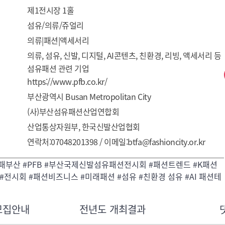
제1전시장 1홀
섬유/의류/쥬얼리
의류|패션|액세서리
의류, 섬유, 신발, 디지털, AI콘텐츠, 친환경, 리빙, 액세서리 등 
섬유패션 관련 기업
https://www.pfb.co.kr/
부산광역시 Busan Metropolitan City
(사)부산섬유패션산업연합회
산업통상자원부, 한국신발산업협회
연락처:07048201398 / 이메일:btfa@fashioncity.or.kr
패패부산 #PFB #부산국제신발섬유패션전시회 #패션트렌드 #K패션
O #전시회 #패션비즈니스 #미래패션 #섬유 #친환경 섬유 #AI 패션테
모집안내
전년도 개최결과