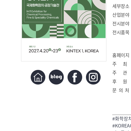
세부장소
산업분야
전시분야
전시품목
홈페이지
주 최
주 관
후 원
문 의 처
#화학장
#KORE