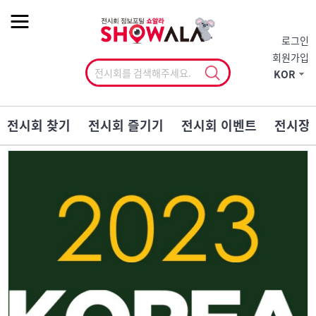
작게
기본
크게
로그인
회원가입
KOR
전시회 찾기
전시회 즐기기
전시회 이벤트
전시장