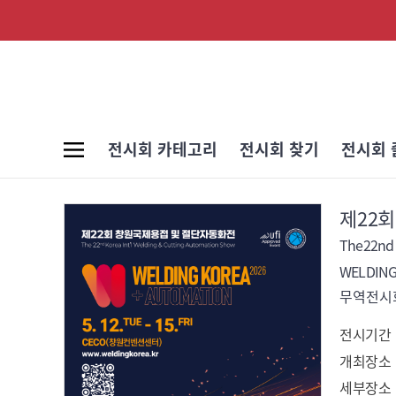
전시회 카테고리
전시회 찾기
전시회 
제22
The22nd 
WELDING
무역전시회
전시기간
개최장소
세부장소