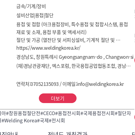
금속/기계/장비
설비산업|용접|절단
용접 및 접합 (아크용접장비, 특수용접 및 접합시스템, 용접 
재료 및 소재, 용접 부품 및 액세서리)

절단 및 가공 (열전단 및 서피싱설비, 기계적 절단 및 
전처리장비, 판금 및 튜브 가공)

https://www.weldingkorea.kr/
자동화 및 AX제조 (용접 자동화 & 로봇, 디지털 공정 & SW)

경상남도, 창원특례시 Gyeongsangnam-do , Changwon-si
품질관리 및 시험 (비파괴 검사장비, 계측 및 분석기기)

(재)경남관광재단, 엑스포럼, 한국용접공업협동조합, 경남로봇산업협회
환경, 안전 및 편의(흄 집진 및 환경설비, 안전보호구 및 
연락처:07052135093 / 이메일:info@weldingkorea.kr
더보기
리아#창원용접절단전#CECO#용접전시회#국제용접전시회#절단자
#Welding Korea#국제#전시회
모집안내
전년도 개최결과