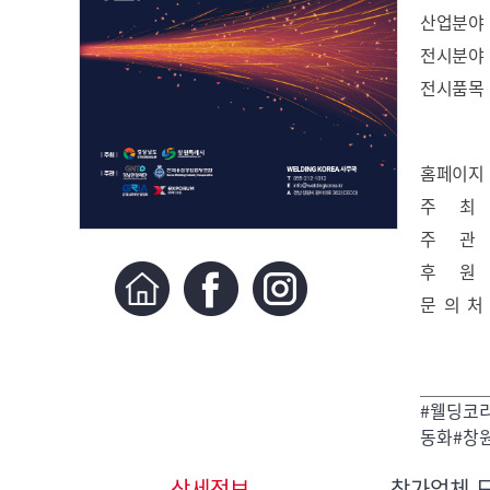
산업분야
전시분야
전시품목
홈페이지
주 최
주 관
후 원
문 의 처
#웰딩코
동화#창원
상세정보
참가업체 