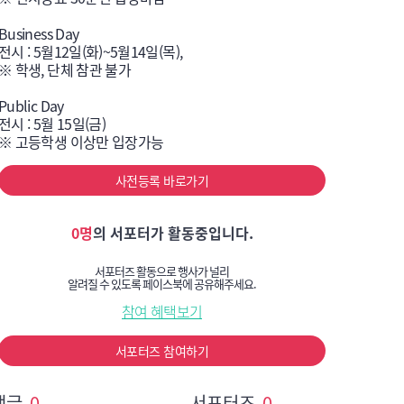
Business Day

전시 : 5월12일(화)~5월14일(목),

※ 학생, 단체 참관 불가

Public Day

전시 : 5월 15일(금)

※ 고등학생 이상만 입장가능
사전등록 바로가기
0명
의 서포터가 활동중입니다.
서포터즈 활동으로 행사가 널리
알려질 수 있도록 페이스북에 공유해주세요.
참여 혜택보기
서포터즈 참여하기
댓글
0
서포터즈
0