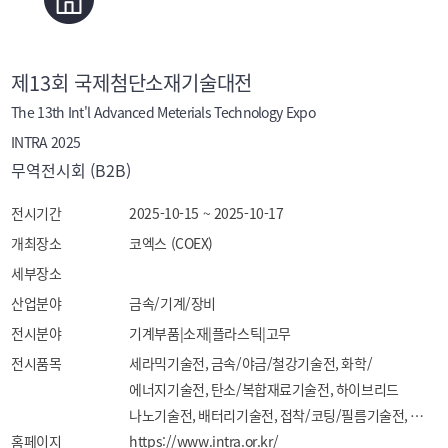
제13회 국제첨단소재기술대전
The 13th Int'l Advanced Meterials Technology Expo
INTRA 2025
무역전시회 (B2B)
전시기간
2025-10-15 ~ 2025-10-17
개최장소
코엑스 (COEX)
세부장소
산업분야
금속/기계/장비
전시분야
기계부품|소재|플라스틱|고무
전시품목
세라믹기술전, 금속/야금/철강기술전, 화학/
에너지기술전, 탄소/복합재료기술전, 하이브리드 
나노기술전, 배터리기술전, 접착/코팅/필름기술전, 
홈페이지
전자디스플레이기술전, 소재생산/계측/분석/
https://www.intra.or.kr/