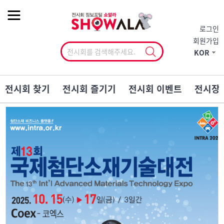
작게
기본
크게
로그인
회원가입
KOR
전시회 찾기
전시회 즐기기
전시회 이벤트
전시장