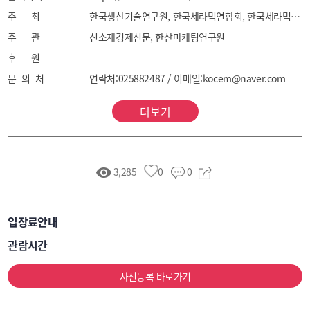
실험장비전, 잔브장첵/R&D 기술전
주 최
한국생산기술연구원, 한국세라믹연합회, 한국세라믹학회 Korea Institute of Industrial Technology, The Federation of Korea Ceramic Associations, The Korean Ceramic Society
주 관
신소재경제신문, 한산마케팅연구원
후 원
문 의 처
연락처:025882487 / 이메일:kocem@naver.com
더보기
3,285
0
0
입장료안내
관람시간
사전등록 바로가기