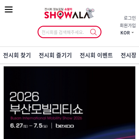
작게
기본
크게
로그인
회원가입
KOR
전시회 찾기
전시회 즐기기
전시회 이벤트
전시장