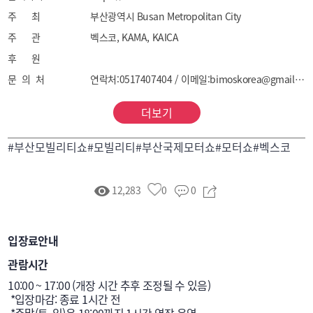
주 최
부산광역시 Busan Metropolitan City
주 관
벡스코, KAMA, KAICA
후 원
문 의 처
연락처:0517407404 / 이메일:bimoskorea@gmail.com
더보기
#부산모빌리티쇼#모빌리티#부산국제모터쇼#모터쇼#벡스코
12,283
0
0
입장료안내
관람시간
10:00 ~ 17:00 (개장 시간 추후 조정될 수 있음)

 *입장마감: 종료 1시간 전

 *주말(토, 일)은 18:00까지 1시간 연장 운영