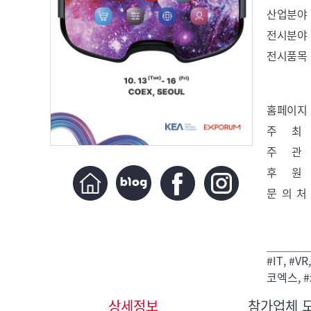
산업분야
전시분야
전시품목
홈페이지
주 최
주 관
후 원
문 의 처
#IT, #
코엑스, #
상세정보
참가업체 