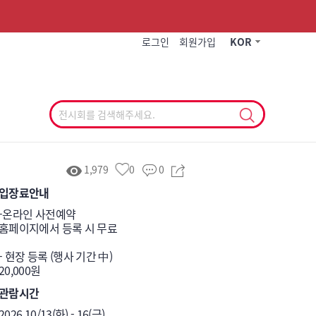
작게
기본
크게
로그인
회원가입
KOR
1,979
0
0
입장료안내
-온라인 사전예약

홈페이지에서 등록 시 무료

- 현장 등록 (행사 기간 中)

20,000원
관람시간
2026 10/13(화) - 16(금)
