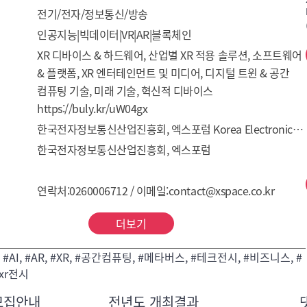
전기/전자/정보통신/방송
인공지능|빅데이터|VR|AR|블록체인
XR 디바이스 & 하드웨어, 산업별 XR 적용 솔루션, 소프트웨어 
& 플랫폼, XR 엔터테인먼트 및 미디어, 디지털 트윈 & 공간 
컴퓨팅 기술, 미래 기술, 혁신적 디바이스
https://buly.kr/uW04gx
한국전자정보통신산업진흥회, 엑스포럼 Korea Electronics Association(KEA), EXPORUM
한국전자정보통신산업진흥회, 엑스포럼
연락처:0260006712 / 이메일:contact@xspace.co.kr
더보기
VR, #AI, #AR, #XR, #공간컴퓨팅, #메타버스, #테크전시, #비즈니스, #
xr전시
모집안내
전년도 개최결과