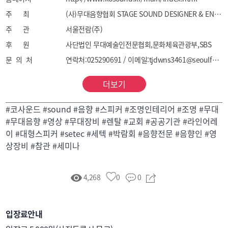
주 최
(사)무대음향협회 STAGE SOUND DESIGNER & ENGINEER ASSOCIATION
주 관
서울전람(주)
후 원
사단법인 무대예술인전문협회,문화체육관광부,SBS
문 의 처
연락처:025290691 / 이메일:tjdwns3461@seoulfairs.com
더보기
#코사운드 #sound #음향 #스피커 #조명인테리어 #조명 #무대
#무대음향 #영상 #무대장비 #렌탈 #교회 #공공기관 #라인어레
이 #대형스피커 #setec #세텍 #박람회 #음향전문 #음향인 #영
상장비 #참관 #세미나
4,268
0
0
입장료안내