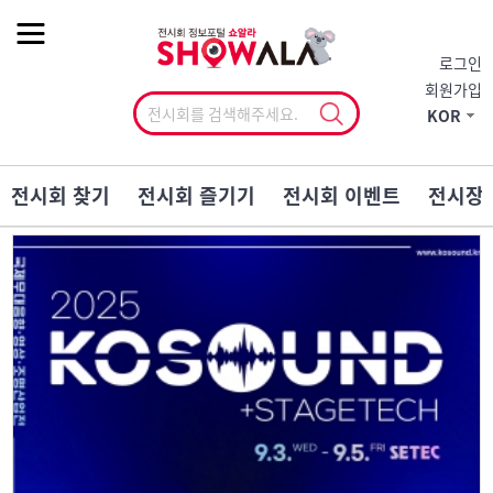
작게
기본
크게
로그인
회원가입
KOR
전시회 찾기
전시회 즐기기
전시회 이벤트
전시장