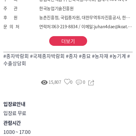
주 관
한국농업기술진흥원
후 원
농촌진흥청, 국립종자원, 대한무역투자진흥공사, 한국무역협회, 사단법인 한국종자협회
문 의 처
연락처:063-219-8834 / 이메일:juhan4dae@koat.or.kr
더보기
#종자박람회 #국제종자박람회 #종자 #종묘 #농자재 #농기계 #
수출상담회
15,807
0
0
입장료안내
입장료 무료
관람시간
10:00 ~ 17:00