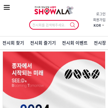
작게
기본
크게
로그인
회원가입
KOR
전시회 찾기
전시회 즐기기
전시회 이벤트
전시장