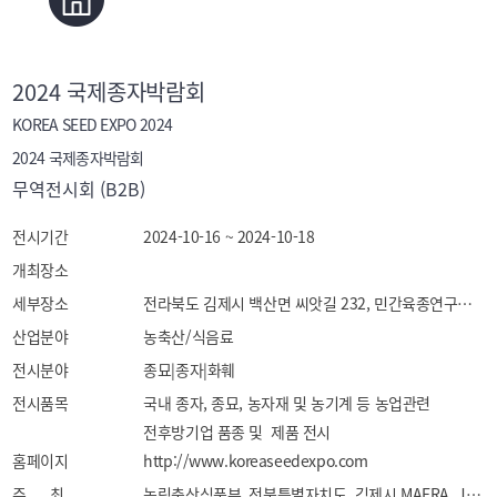
2024 국제종자박람회
KOREA SEED EXPO 2024
2024 국제종자박람회
무역전시회 (B2B)
전시기간
2024-10-16 ~ 2024-10-18
개최장소
세부장소
전라북도 김제시 백산면 씨앗길 232, 민간육종연구단지
산업분야
농축산/식음료
전시분야
종묘|종자|화훼
전시품목
국내 종자, 종묘, 농자재 및 농기계 등 농업관련 
전후방기업 품종 및  제품 전시
홈페이지
http://www.koreaseedexpo.com
주 최
농림축산식품부, 전북특별자치도, 김제시 MAFRA, Jeonbuk, Gimje-si