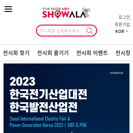
작게
기본
크게
로그인
회원가입
KOR
전시회 찾기
전시회 즐기기
전시회 이벤트
전시장