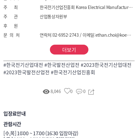
전기기기

주 최
한국전기산업진흥회 Korea Electrical Manufacturers Association
주 관
산업통상자원부
2. 발전: 발전플랜트 EPC, 가스터빈 및 디젤엔진, 보일러 
후 원
및 열교환기, 밸브, 펌프, 베어링, 댐퍼, 발전플랜트 
문 의 처
연락처:02-6952-2743 / 이메일:ethan.choi@koema.or.kr
진단장비, 발전플랜트 유지보수 관련 제품, 기타 
발전플랜트 부속 기기 등

더보기
3. 신재생에너지/스마트그리드: 에너지저장시스템, 
#한국전기산업대전 #한국발전산업전 #2023한국전기산업대전
태양광 및 태양열발전, 풍력발전, 지열발전, 수열발전, 
#2023한국발전산업전 #한국전기산업진흥회
수소에너지 및 인프라산업, 에너지관리시스템, 
바이오매스발전, 스마트미터, 기타 관련기기

8,046
0
0
4. 디지털 전환: 소프트웨어, 엔지니어링컨설팅, 
3D프린터, 3D프린팅 솔루션, 빅데이터, 3D스캐너, 
입장료안내
3차원측정기, AI, AR, VR, 기타 관련기기

관람시간
[수,목] 10:00 ~ 17:00 (16:30 입장마감)

5. 전기철도산업: 전기철도설비, 차량 및 선로구조물, 