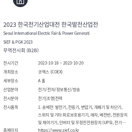
2023 한국전기산업대전 한국발전산업전
Seoul International Electric Fair & Power Generati
SIEF & PGK 2023
무역전시회 (B2B)
전시기간
2023-10-18 ~ 2023-10-20
개최장소
코엑스 (COEX)
세부장소
A 홀
산업분야
전기/전자/정보통신/방송
전시분야
전기|조명|전력
전시품목
1. 송배전: 발전기, 전동기, 변압기, 개폐기 및 차단기, 
스위치 및 기타 회로보호용기기, 애자, 배전반, 전원장치 
및 제어기기, 인버터 및 무정전전원장치 (UPS), 전기로, 
홈페이지
전기계측기기, 전력량계, 조명기구, 전선 및 케이블, 기타 
https://www.sief.co.kr