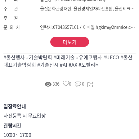
주 관
울산문화관광재단, 울산경제일자리진흥원, 울산테크노파크, 울산정보산업진흥원, 울산상공회의소, (사)한국수소산업협회
후 원
문 의 처
연락처:07043657101 / 이메일:hgkim@2mmice.com
더보기
#울산행사 #기술박람회 #미래기술 #유에코행사 #UECO #울산
대표기술박람회 #기술전시 #AI #AX #모빌리티
336
0
0
입장료안내
사전등록 시 무료입장
관람시간
10:00 ~ 17:00