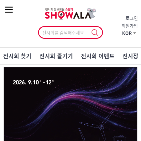
작게
기본
크게
로그인
회원가입
KOR
전시회 찾기
전시회 즐기기
전시회 이벤트
전시장