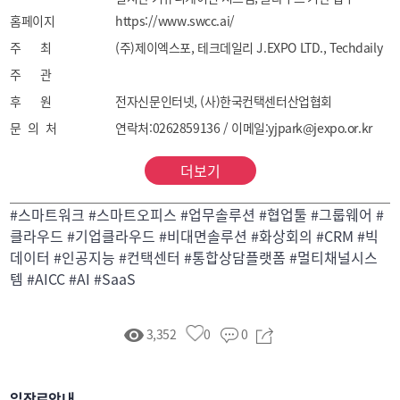
홈페이지
솔루션, RPA, 문서관리, 전자결재, DX 툴

https://www.swcc.ai/
- 컨택센터 & 고객관리 솔루션

주 최
(주)제이엑스포, 테크데일리 J.EXPO LTD., Techdaily
컨택센터 구축, IPCC, UC 플랫폼, AI 챗봇 및 음성봇, 
주 관
상담 자동화, 상담 품질관리, 모니터링 솔루션, IP-PBX, 
후 원
전자신문인터넷, (사)한국컨택센터산업협회
IVR, ARS, 녹취 시스템, 멀티채널, 옴니채널 고객 응대 
문 의 처
연락처:0262859136 / 이메일:yjpark@jexpo.or.kr
시스템, 고객센터 아웃소싱, BPO, CX 운영 대행

- AI 기반 업무 솔루션

더보기
생성형 AI, AI 에이전트, 감정 분석, 음성 인식, 상담 요약, 
VOC 분석, 고객 데이터 기반 인사이트, AI 문서 처리, 
#스마트워크 #스마트오피스 #업무솔루션 #협업툴 #그룹웨어 #
보고서 요약, 회의록 자동화

클라우드 #기업클라우드 #비대면솔루션 #화상회의 #CRM #빅
- 워크 스페이스 & 인프라 시스템

데이터 #인공지능 #컨택센터 #통합상담플랫폼 #멀티채널시스
스마트 오피스 설계, 가구, 공간 관리, 공유오피스 
템 #AICC #AI #SaaS
플랫폼, 자리 예약 시스템, 출입통제, CCTV 등 오피스 
보안 시스템, 사무환경 유지·관리 서비스(클리닝, 공조 
3,352
0
0
등), 사무 비품 자동화, IoT 기반 인프라

- 비즈니스 운영 & 복지 시스템

근태관리, 출결관리 시스템, HR, 온보딩, 리워드 플랫폼, 
입장료안내