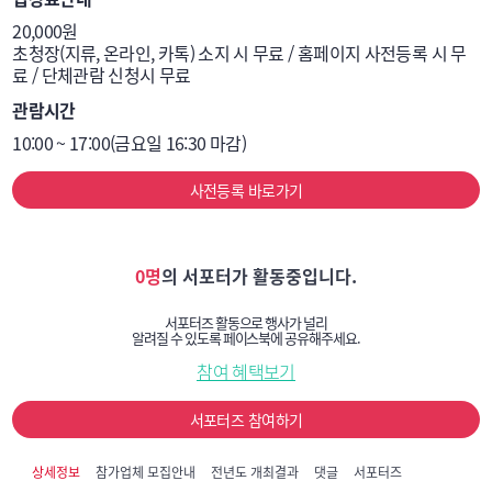
웰니스, 건강관리, 멘탈케어 시스템, 기업 홈페이지 관리 
20,000원

툴, 내부 커뮤니티 플랫폼, 인재관리, 교육·피드백 
초청장(지류, 온라인, 카톡) 소지 시 무료 / 홈페이지 사전등록 시 무
료 / 단체관람 신청시 무료
플랫폼, 아웃소싱 및 관리대행 서비스(EX 관련), 기업 
데이터 보안 솔루션
관람시간
10:00 ~ 17:00(금요일 16:30 마감)
사전등록 바로가기
0명
의 서포터가 활동중입니다.
서포터즈 활동으로 행사가 널리
알려질 수 있도록 페이스북에 공유해주세요.
참여 혜택보기
서포터즈 참여하기
상세정보
참가업체 모집안내
전년도 개최결과
댓글
서포터즈