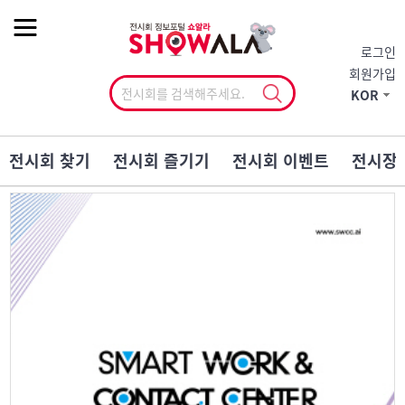
작게
기본
크게
로그인
회원가입
KOR
전시회 찾기
전시회 즐기기
전시회 이벤트
전시장