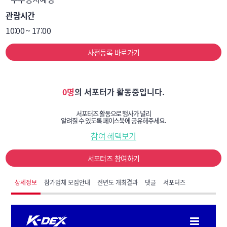
함정탄, 항공탄, 특수탄약, 유도탄능동유인체, 
관람시간
지상발사유도무기, 해상발사유도무기, 
10:00 ~ 17:00
공중발사유도무기, 수중유도무기, 레이저무기 등

▶ 방호

사전등록 바로가기
 - 대공포, 대공유도무기, 방공레이더, 방공통제장비, 
화생방보호, 화생방정찰/제독, 화생방 예방/치료, 연막, 
화생무기폐기, 대드론 등

0명
의 서포터가 활동중입니다.
▶ 지원

 - 방탄복, 방탄헬멧, 방탄판, 전투용안경, 일반피복류, 
서포터즈 활동으로 행사가 널리
알려질 수 있도록 페이스북에 공유해주세요.
특수피복류, 방한피복류, 침구류, 개인장구류, 군급식, 
참여 혜택보기
주방기기, 전투식량, 화학물자류, 특수섬유물자, 전기/
전자물자, 근무지원물자, 인쇄물자류, 의무물자, 
서포터즈 참여하기
외과장비, 치과장비, 방사선장비, 병원장비, 병리장비, 
의약품류, 모듈러건축, 3D프린팅건설, 스마트물류센터, 
상세정보
참가업체 모집안내
전년도 개최결과
댓글
서포터즈
태양광, 건축자재 등

▶ 항공

 - 전투임무기, 공중기동기, 감시통제기, 훈련기, 