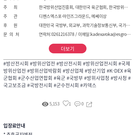
무선송수신기, 고속전문처리기, 정보/보안장비 등

주 최
한국방위산업진흥회, 대한민국 육군협회, 한국방위산업MICE협회 KDIA, AROKA, KDM
▶ 정보

주 관
디펜스엑스포·마인즈그라운드, 메쎄이상
 - 전자지원장비, 전자공역장비, 전자보호장비, 
후 원
대한민국 국방부, 외교부, 과학기술정보통신부, 국가보훈부, 산업통상자원부, 중소벤처기업부, 방위사업청, 조달청, 우주항공청, 병무청, 합동참모본부, 대한민국 육군, 해군, 공군, 해병대, 국방과학연구소, 국방기술품질원, 국방기술진흥연구소, 국방홍보원, 국가정보통신협회, 한국방산혁신기업협회, 대한민국 군수산업연합회, 한국국방외교협회, 동방성장위원회, 경기도
감시레이더, 항공관제레이더, 방공관제레이더, 
문 의 처
연락처:0261216378 / 이메일:kadexaroka@esgroup.net
전자광학장비, 광증폭야시장비, 열상감시장비, 
레이저장비, 기상위성감시장비, 기상감시레이더, 
더보기
경계시스템 등

▶ 기동

#방산전시회 #방위산업전 #방산전시회 #방위산업전시회 #국제
 - 전투용 전차, 전투지원용 전차, 전투용 장갑차, 
방위산업전 #방위산업박람회 #방산업체 #방산기업 #K-DEX #육
지휘통제용 장갑차, 전투지원용 장갑차, 전투차량, 
군협회 #군수산업연합회 #육군 #국방부 #방위사업청 #방사청 #
전투공병장비, 간격극복 및 도하장비, 지뢰지대 
국고보조금 #국방전시회 #군수전시회 #카덱스
극복장비, 대기동장비, 기동항법장비, 무인경전투차량, 
항공기 견인차 등

5,153
1
0
▶ 화력

 - 개인화기, 기관총, 대전차 로켓, 대전차 유도무기, 
무반동총, 박격포, 야포, 다련장/로켓, 함포, 표적탐지/
입장료안내
화력통제레이더, 전차 및 화포용 사격통제장비, 지상탄, 
* 추후공지예정