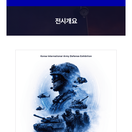
해상초계기, 기동헬기, 공격헬기, 정찰헬기, 
탐색구조헬기, 지휘헬기, 훈련헬기, 
항공기사격통제장비, 항공전술통제장비, 정밀폭격장비, 
항공항법장비, 항공기피아식별장비, 드론 등

▶ 미래

 - AI, 로봇, 정보통신융합기술, 스마트 통제체계, 
출입통제장비, 무인경비, AR/VR, IoT, 생체인식시스템, 
자율주행, 웨어러블기기, 5G, 3D프린팅, 빅데이터,

첨단소재, 사이버네트워크, ESS 등