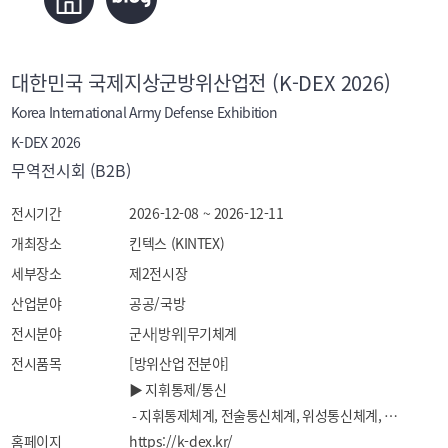
대한민국 국제지상군방위산업전 (K-DEX 2026)
Korea International Army Defense Exhibition
K-DEX 2026
무역전시회 (B2B)
전시기간
2026-12-08 ~ 2026-12-11
개최장소
킨텍스 (KINTEX)
세부장소
제2전시장
산업분야
공공/국방
전시분야
군사|방위|무기체계
전시품목
[방위산업 전분야]

▶ 지휘통제/통신

 - 지휘통제체계, 전술통신체계, 위성통신체계, 
홈페이지
공중통제체계, 유선장비, 무선장비, 경보용수신기, 
https://k-dex.kr/