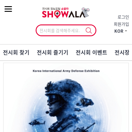
작게
기본
크게
로그인
회원가입
KOR
전시회 찾기
전시회 즐기기
전시회 이벤트
전시장