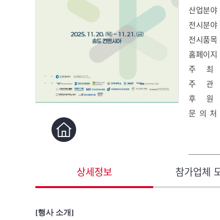
산업분야
전시분야
전시품목
홈페이지
주 최
주 관
후 원
문 의 처
상세정보
참가업체 
[행사 소개]