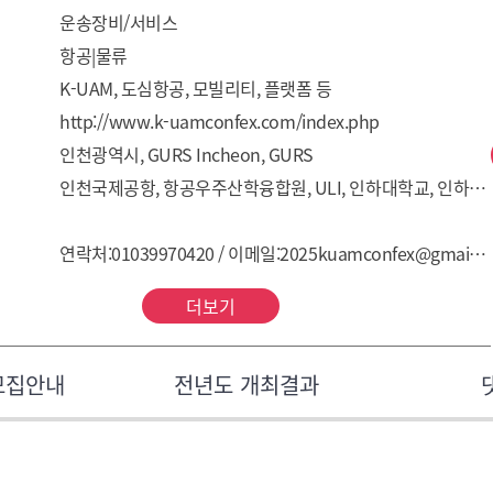
운송장비/서비스
항공|물류
K-UAM, 도심항공, 모빌리티, 플랫폼 등
http://www.k-uamconfex.com/index.php
인천광역시, GURS Incheon, GURS
인천국제공항, 항공우주산학융합원, ULI, 인하대학교, 인하대학교 이차전지 특성화대학 사업단, 인천경제자유구역청, 한국우주항공산업협회, 한국자동차모빌리티산업협회, 한국산업기술시험원, 강원특별자치도경제진흥원, 국립강릉원주대학교, Stanford Center at the Incheon Global Campus, 인천창조경제혁신센터, 한국교통연구원, 인천테크노파크
연락처:01039970420 / 이메일:2025kuamconfex@gmail.com
더보기
모집안내
전년도 개최결과