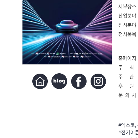
세부장소
산업분야
전시분야
전시품목
홈페이지
주 최
주 관
후 원
문 의 처
#엑스코,
#전기이륜차