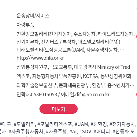
운송장비/서비스
차량부품
친환경모빌리티(전기자동차, 수소자동차, 하이브리드자동차, 
전기이륜차, 전기버스 / 특장차, 퍼스널모빌리티(PM))

미래모빌리티(도심항공교통(UAM), 자율주행자동차, 
자율주행 AI / SW / 센서 / 통신, 첨단운전자지원시스템
https://www.difa.or.kr
(ADAS), MaaS 플랫폼, SDV)

산업통상자원부, 국토교통부, 대구광역시 Ministry of Trade, Industry and Energy / Ministry of Land, infrastructure and Transport / Daegu Metropolitan City
이차전지 / 부품 / 서비스(배터리·소재·부품·장비, 배터리팩 / 
엑스코, 지능형자동차부품진흥원, KOTRA, 동반성장위원회
리사이클링, 전장부품 / 전동화 모터, 충전서비스 / 인프라, 
과학기술정보통신부, 문화체육관광부, 환경부, 중소벤처기업부
수소 연료전지, 튜닝부품 및 주변기기)
연락처:0536015053 / 이메일:difa@exco.co.kr
더보기
 #대구, #모빌리티, #모빌리티엑스포, #UAM, #친환경, #전기자동차,
, #자율주행자동차, #자율주행, #AI, #SDV, #배터리, #전동화 모