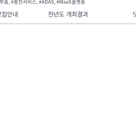
부품, #충전서비스, #ADAS, #MaaS플랫폼
모집안내
전년도 개최결과