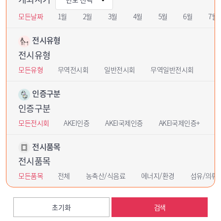
모든날짜
1월
2월
3월
4월
5월
6월
7월
전시유형
전시유형
모든유형
무역전시회
일반전시회
무역일반전시회
인증구분
인증구분
모든전시회
AKEI인증
AKEI국제인증
AKEI국제인증+
U
전시품목
전시품목
모든품목
전체
농축산/식음료
에너지/환경
섬유/의류
초기화
검색