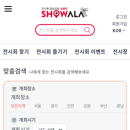
작게
기본
크게
로그인
회원가입
KOR
전시회 찾기
전시회 즐기기
전시회 이벤트
전시장
맞춤검색
나에게 맞는 전시회를 검색해보세요
개최장소
개최장소
모든지역
서울
경기
인천
강원
부산
경남
개최시기
개최시기