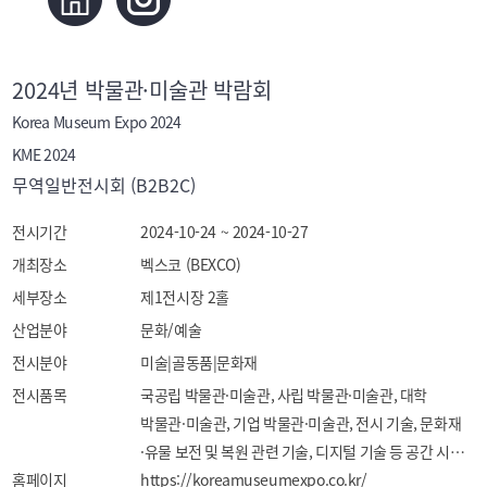
2024년 박물관·미술관 박람회
Korea Museum Expo 2024
KME 2024
무역일반전시회 (B2B2C)
전시기간
2024-10-24 ~ 2024-10-27
개최장소
벡스코 (BEXCO)
세부장소
제1전시장 2홀
산업분야
문화/예술
전시분야
미술|골동품|문화재
전시품목
국공립 박물관·미술관, 사립 박물관·미술관, 대학 
박물관·미술관, 기업 박물관·미술관, 전시 기술, 문화재
·유물 보전 및 복원 관련 기술, 디지털 기술 등 공간 시공, 
홈페이지
전시 연출, 쇼케이스 제작, 조명, 항온항습, 수리, 수복, 
https://koreamuseumexpo.co.kr/