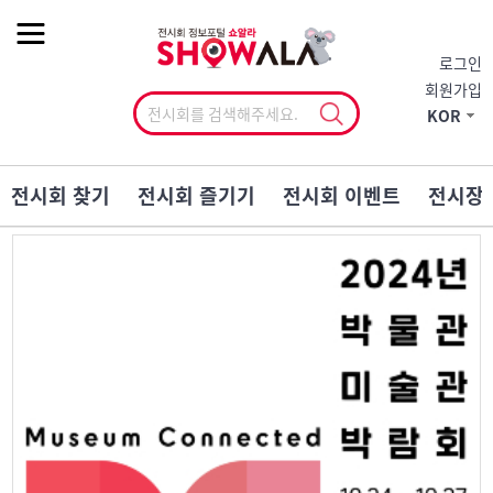
작게
기본
크게
로그인
회원가입
KOR
전시회 찾기
전시회 즐기기
전시회 이벤트
전시장