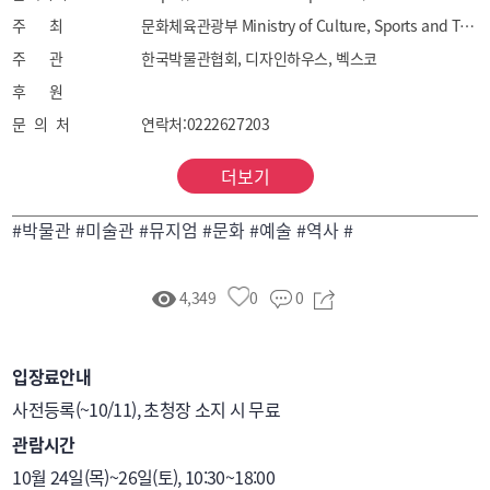
안전 및 방재, 출판, 교육 관련, 문화상품 등 관련 
주 최
문화체육관광부 Ministry of Culture, Sports and Tourism
비즈니스군
주 관
한국박물관협회, 디자인하우스, 벡스코
후 원
문 의 처
연락처:0222627203
더보기
#박물관 #미술관 #뮤지엄 #문화 #예술 #역사 #
4,349
0
0
입장료안내
사전등록(~10/11), 초청장 소지 시 무료
관람시간
10월 24일(목)~26일(토), 10:30~18:00
