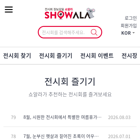
작게
기본
크게
로그인
회원가입
KOR
전시회 찾기
전시회 즐기기
전시회 이벤트
전시장
전시회 즐기기
쇼알라가 추천하는 전시회를 즐겨보세요
8월, 시원한 전시회에서 특별한 여름휴가를 즐겨보세요.
79
2026.08.03
7월, 눈부신 햇살과 짙어진 초록이 어우러진 계절에 인증전시회와 함께ㆍㆍㆍ
78
2026.07.01