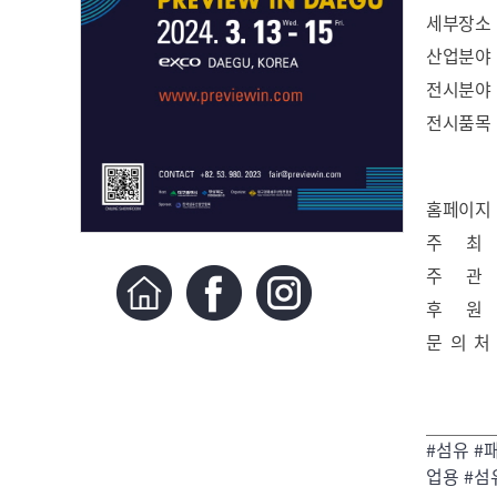
세부장소
산업분야
전시분야
전시품목
홈페이지
주 최
주 관
후 원
문 의 처
#섬유 #
업용 #섬