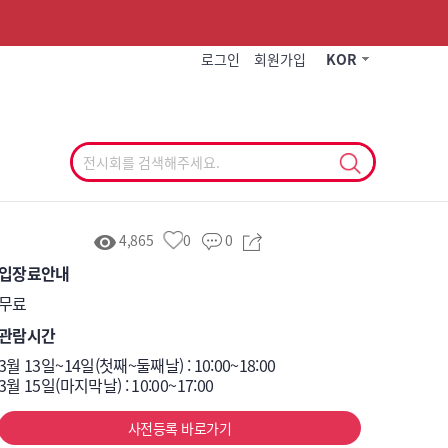
작게
기본
크게
로그인
회원가입
KOR
4,865
0
0
입장료안내
무료
관람시간
3월 13일~14일(첫째~둘째날) : 10:00~18:00

3월 15일(마지막날) : 10:00~17:00
사전등록 바로가기