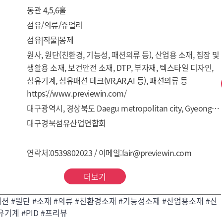
동관 4,5,6홀
섬유/의류/쥬얼리
섬유|직물|봉제
원사, 원단(친환경, 기능성, 패션의류 등), 산업용 소재, 침장 및 
생활용 소재, 보건안전 소재, DTP, 부자재, 텍스타일 디자인, 
섬유기계, 섬유패션 테크(VR,AR,AI 등), 패션의류 등
https://www.previewin.com/
대구광역시, 경상북도 Daegu metropolitan city, Gyeongsangbuk-do
대구경북섬유산업연합회
연락처:0539802023 / 이메일:fair@previewin.com
더보기
패션 #원단 #소재 #의류 #친환경소재 #기능성소재 #산업용소재 #산
유기계 #PID #프리뷰