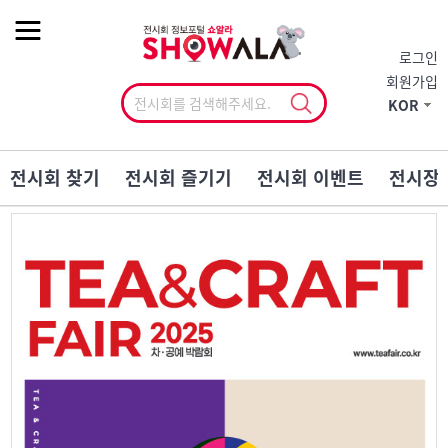
작게
기본
크게
로그인
회원가입
KOR
전시회 찾기
전시회 즐기기
전시회 이벤트
전시장