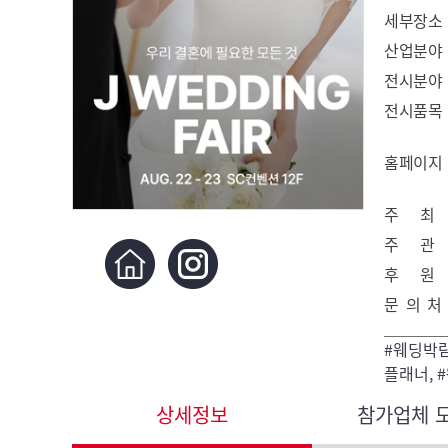
세부장소
산업분야
전시분야
전시품목
홈페이지
주 최
주 관
후 원
문 의 처
#웨딩박람
플래너, 
상세정보
참가업체 