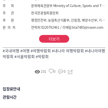
⦁여행상품관: 온라인 연계 여행상품 판매 독려 등

주 최
문화체육관광부 Ministry of Culture, Sports and Tourism
⦁야외행사(마곡광장): 지역특산품 판매존 및 프리마켓, 
주 관
한국관광협회중앙회
버스킹 및 무대공연, 체험 및 이벤트 존
후 원
행정안전부, 농림축산식품부, 산림청, 해양수산부, 기후에너지환경부, 국가유산청, 서울특별시, 한국관광공사, 강서구청
문 의 처
연락처:0220792461 / 이메일:kta7485@naver.com
더보기
#국내여행 #여행 #여행박람회 #내나라 여행박람회 #내나라여행
박람회 #서울박람회 #박람회
231
0
0
입장료안내
관람시간