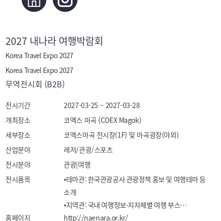
2027 내나라 여행박람회
Korea Travel Expo 2027
Korea Travel Expo 2027
무역전시회 (B2B)
전시기간
2027-03-25 ~ 2027-03-28
개최장소
코엑스 마곡 (COEX Magok)
세부장소
코엑스마곡 전시장(1F) 및 마곡광장(야외)
산업분야
레저/관광/스포츠
전시분야
관광|여행
전시품목
⦁테마관: 한국관광공사 관광정책 홍보 및 여행테마 등 
소개

⦁지역관: 국내 여행정보·지자체별 여행 부스

홈페이지
⦁특별관: 다양한 레저·체험 중심의 관광 분야 협력

http://naenara.or.kr/