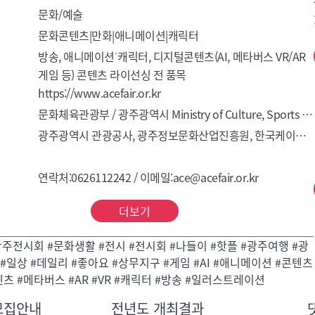
문화/예술
문화콘텐츠|만화|애니메이션|캐릭터
방송, 애니메이션˙캐릭터, 디지털콘텐츠(AI, 메타버스 VR/AR 
게임 등) 콘텐츠 라이선싱 전 품목
https://www.acefair.or.kr
문화체육관광부 / 광주광역시 Ministry of Culture, Sports and Tourism / Gwangju Metropolitan City
광주광역시 관광공사, 광주정보문화산업진흥원, 한국케이블TV방송협회, 광주디자인진흥원, KOTRA
연락처:0626112242 / 이메일:ace@acefair.or.kr
더보기
광주전시회 #문화생활 #전시 #전시회 #나들이 #핫플 #광주여행 #광
#일상 #데일리 #좋아요 #상무지구 #게임 #AI #애니메이션 #콘텐츠
츠 #메타버스 #AR #VR #캐릭터 #방송 #일러스트레이션
모집안내
전년도 개최결과