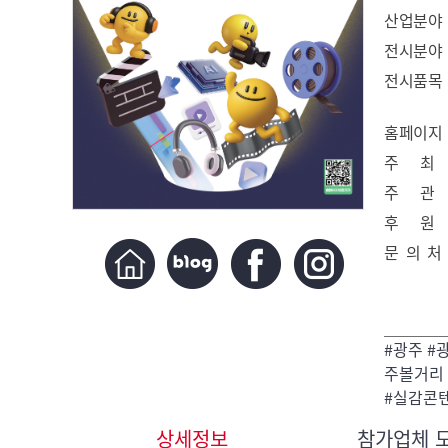
산업분야
전시분야
전시품목
홈페이지
주 최
주 관
후 원
문 의 처
#광주 #
주볼거리 
#실감콘텐
상세정보
참가업체 