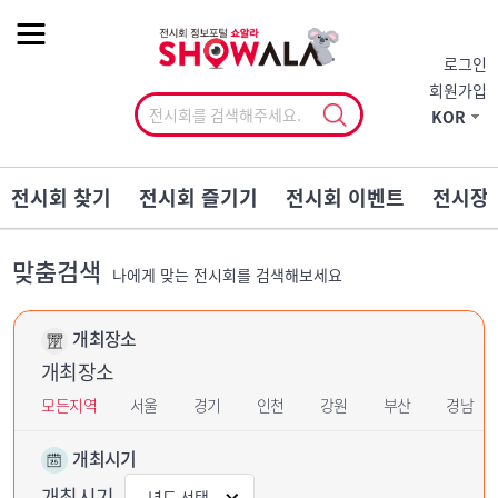
작게
기본
크게
로그인
회원가입
KOR
전시회 찾기
전시회 즐기기
전시회 이벤트
전시장
맞춤검색
나에게 맞는 전시회를 검색해보세요
개최장소
개최장소
모든지역
서울
경기
인천
강원
부산
경남
개최시기
개최시기