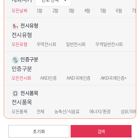
모든날짜
1월
2월
3월
4월
5월
6월
7월
전시유형
전시유형
모든유형
무역전시회
일반전시회
무역일반전시회
인증구분
인증구분
모든전시회
AKEI인증
AKEI국제인증
AKEI국제인증+
U
전시품목
전시품목
모든품목
전체
농축산/식음료
에너지/환경
섬유/의류
초기화
검색