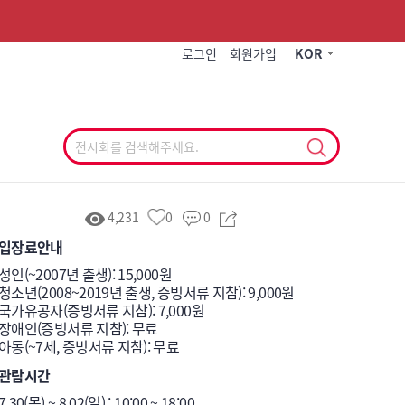
작게
기본
크게
로그인
회원가입
KOR
4,231
0
0
입장료안내
성인(~2007년 출생): 15,000원

청소년(2008~2019년 출생, 증빙서류 지참): 9,000원

국가유공자(증빙서류 지참): 7,000원

장애인(증빙서류 지참): 무료

아동(~7세, 증빙서류 지참): 무료
관람시간
7.30(목) ~ 8.02(일) : 10:00 ~ 18:00 
