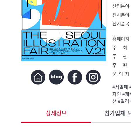
산업분야
전시분야
전시품목
홈페이지
주 최
주 관
후 원
문 의 처
#서일페 
자인 #캐
천 #일러
상세정보
참가업체 