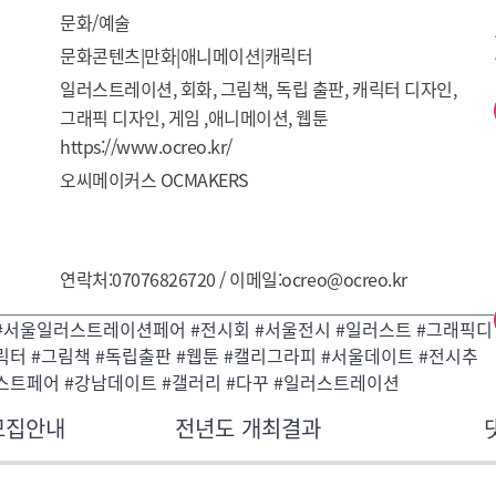
문화/예술
문화콘텐츠|만화|애니메이션|캐릭터
일러스트레이션, 회화, 그림책, 독립 출판, 캐릭터 디자인, 
그래픽 디자인, 게임 ,애니메이션, 웹툰
https://www.ocreo.kr/
오씨메이커스 OCMAKERS
연락처:07076826720 / 이메일:ocreo@ocreo.kr
#서울일러스트레이션페어 #전시회 #서울전시 #일러스트 #그래픽디
릭터 #그림책 #독립출판 #웹툰 #캘리그라피 #서울데이트 #전시추
스트페어 #강남데이트 #갤러리 #다꾸 #일러스트레이션
모집안내
전년도 개최결과