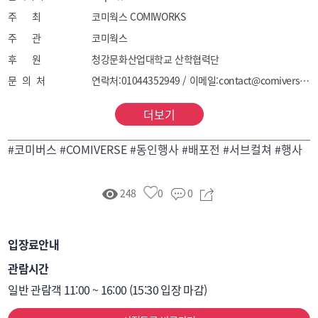
일러스트북, 아트북, 만화/웹툰 단행본(동인지 포함), 
주 최
코미웍스 COMIWORKS
소설/단편집, 설정집, 팬북

주 관
코미웍스
엽서, 포스터, 포토카드, 브로마이드, 스티커/도무송, 
후 원
청강문화산업대학교 산학협력단
북마크, 캘린더 등 지류 굿즈

문 의 처
연락처:01044352949 / 이메일:contact@comiverse.kr
나. 디자인 굿즈(소형 완제품 중심)

아크릴 스탠드/키링, 배지, 스티커팩, 책갈피/문구류
더보기
(메모지 등), 소형 장식 굿즈

기타 창작 IP 기반의 소형 팬시/소품류(현장 안전 및 
#코미버스 #COMIVERSE #동인행사 #배포전 #서브컬쳐 #행사
전시장 규정에 저촉되지 않는 범위)

다. 디지털/연계형 콘텐츠(부스별 운영)

248
0
0
전자책(PDF)·디지털 굿즈 다운로드 코드/QR 배포(실물 
카드 형태 포함) 등
입장료안내
관람시간
일반 관람객 11:00 ~ 16:00 (15:30 입장 마감)