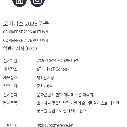
코미버스 2026 가을
COMIVERSE 2026 AUTUMN
COMIVERSE 2026 AUTUMN
일반전시회 (B2C)
전시기간
2026-10-24 ~ 2026-10-25
개최장소
aT센터 (aT Center)
세부장소
제1 전시장
산업분야
문화/예술
전시분야
문화콘텐츠|만화|애니메이션|캐릭터
전시품목
오리지널 및 2차 창작 기반의 출판물·일러스트·디자인 
굿즈를 중심으로 전시·배포·판매

홈페이지
가. 출판/인쇄물

https://comiverse.kr