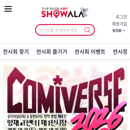
작게
기본
크게
로그인
회원가입
KOR
전시회 찾기
전시회 즐기기
전시회 이벤트
전시장