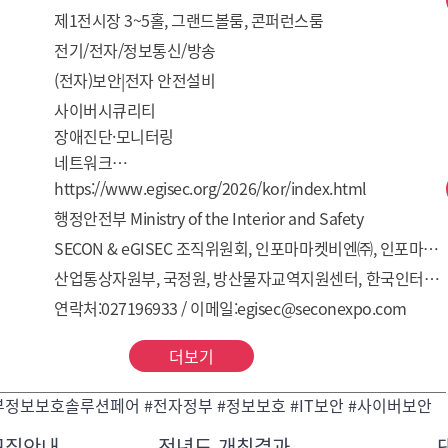
제1전시장 3~5홀, 그랜드볼룸, 콘퍼런스룸
전기/전자/정보통신/방송
(전자)보안|전자 안전설비
사이버시큐리티

장애진단·모니터링

네트워크

백업·복구

https://www.egisec.org/2026/kor/index.html
AI보안

행정안전부 Ministry of the Interior and Safety
영상보안

SECON & eGISEC 조직위원회, 인포마마켓비엔㈜, 인포마마켓한국㈜, ㈜더비엔
스마트도시보안

산업통상자원부, 국정원, 방산물자교역지원센터, 한국인터넷진흥원, 한국지역정보개발원, 한국정보보호최고책임자협의회
산업보안/OT보안

연락처:027196933 / 이메일:egisec@seconexpo.com
출입통제

홈랜드 시큐리티

더보기
정보보호솔루션페어 #전자정부 #정보보호 #IT보안 #사이버보안
모집안내
전년도 개최결과