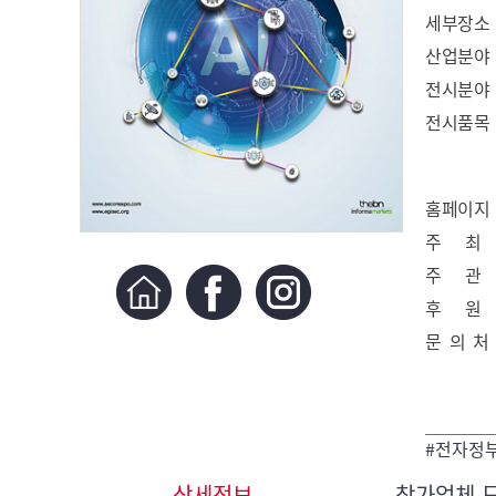
세부장소
산업분야
전시분야
전시품목
홈페이지
주 최
주 관
후 원
문 의 처
#전자정부
상세정보
참가업체 