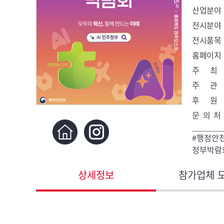
산업분야
전시분야
전시품목
홈페이지
주 최
주 관
후 원
문 의 처
#행정안전
정부박람
상세정보
참가업체 