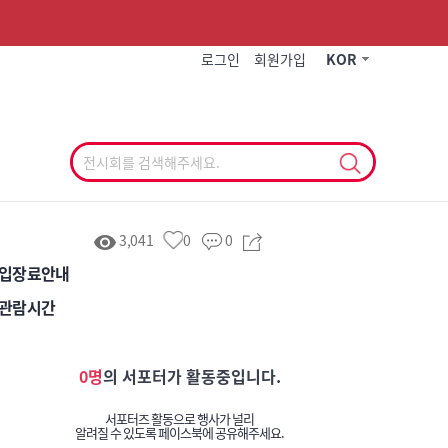
작게
기본
크게
로그인
회원가입
KOR
3,041
0
0
입장료안내
관람시간
0명
의 서포터가 활동중입니다.
서포터즈 활동으로 행사가 널리
알려질 수 있도록 페이스북에 공유해주세요.