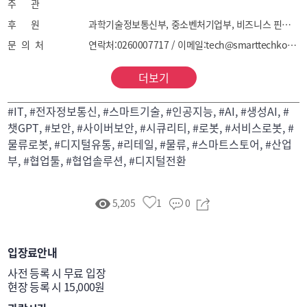
주 관
후 원
과학기술정보통신부, 중소벤처기업부, 비즈니스 핀란드, 주한이스라엘대사관,​ 홍콩무역발전국, 한국관광공사
문 의 처
연락처:0260007717 / 이메일:tech@smarttechkorea.com
더보기
#IT, #전자정보통신, #스마트기술, #인공지능, #AI, #생성AI, #
챗GPT, #보안, #사이버보안, #시큐리티, #로봇, #서비스로봇, #
물류로봇, #디지털유통, #리테일, #물류, #스마트스토어, #산업
부, #협업툴, #협업솔루션, #디지털전환
5,205
1
0
입장료안내
사전 등록 시 무료 입장

현장 등록 시 15,000원