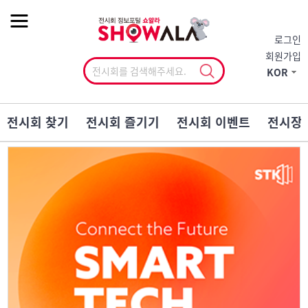
작게
기본
크게
로그인
회원가입
KOR
전시회 찾기
전시회 즐기기
전시회 이벤트
전시장