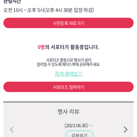
관람시간
오전 10시 ~ 오후 5시(오후 4시 30분 입장 마감)
사전등록 바로가기
0명
의 서포터가 활동중입니다.
서포터즈 활동으로 행사가 널리
알려질 수 있도록 페이스북에 공유해주세요.
참여 혜택보기
서포터즈 참여하기
행사 리뷰
[2023.06.30] 스마트테크코리아 코엑스 박람회
리뷰보기
리뷰