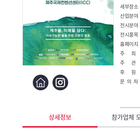
세부장소
산업분야
전시분야
전시품목
홈페이지
주 최
주 관
후 원
문 의 처
상세정보
참가업체 