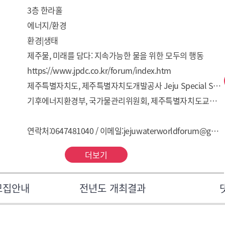
3층 한라홀
에너지/환경
환경|생태
제주물, 미래를 담다: 지속가능한 물을 위한 모두의 행동
https://www.jpdc.co.kr/forum/index.htm
제주특별자치도, 제주특별자치도개발공사 Jeju Special Self-Governing Province, Jeju Special Self-Governing Province Development Corp.
기후에너지환경부, 국가물관리위원회, 제주특별자치도교육청, 한국농어촌공사, 한국수자원공사, 제주연구원, 한국지질자원연구원, 국제수리지질학회, 한국지하수토양환경학회
연락처:0647481040 / 이메일:jejuwaterworldforum@gmail.com
더보기
모집안내
전년도 개최결과