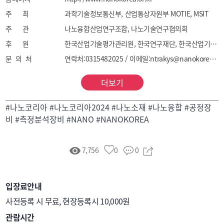
주 최
과학기술정보통신부, 산업통상자원부 MOTIE, MSIT
주 관
나노융합산업연구조합, 나노기술연구협의회
후 원
한국산업기술평가관리원, 한국연구재단, 한국산업기술진흥협회, 한국산업기술진흥원, 한국과학기술기획평가원
문 의 처
연락처:0315482025 / 이메일:ntrakys@nanokorea.net
더보기
#나노코리아 #나노코리아2024 #나노소재 #나노융합 #공정장
비 #측정분석장비 #NANO #NANOKOREA
7,756
0
0
입장료안내
사전등록 시 무료, 현장등록시 10,000원
관람시간