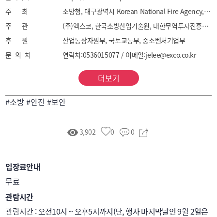
감지기, 유도등, 유도표지, 시각경보장치 등

주 최
소방청, 대구광역시 Korean National Fire Agency, Daegu Metropolitan City
- 소화기류 : 소화기, 주방용 자동소화장치, 
주 관
(주)엑스코, 한국소방산업기술원, 대한무역투자진흥공사, 한국소방산업협회
자동확산소화장치, 에어로졸식소화용구 등

후 원
산업통상자원부, 국토교통부, 중소벤처기업부
- 기계류 : 스프링클러헤드, 유수검지장치, 소화전함, 
문 의 처
연락처:0536015077 / 이메일:jelee@exco.co.kr
관창, 완강기 등

○ 소방공사 : 경보설비, 소화설비 등

더보기
○ 산업안전 

- 공장관리 : 공장안전설비, 위험물 관리시스템 등

#소방 #안전 #보안
- 안전장비 : 안전복, 안전보호구, 방진방독, 공기호흡기, 
방호장치 등

3,902
0
0
○ 보안 

- 보안시스템 : 화상감시시스템, 출입통제시스템, 
홈시큐리티, 보안장비, 정보보호솔루션 등

입장료안내
- 경찰, 경호 : 경찰, 경호장비, 테러진압장비, 
무료
개인신변보호장비 등
관람시간
관람시간 : 오전10시 ~ 오후5시까지(단, 행사 마지막날인 9월 2일은 