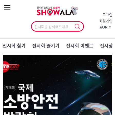
작게
기본
크게
로그인
회원가입
KOR
전시회 찾기
전시회 즐기기
전시회 이벤트
전시장