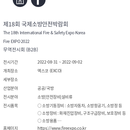
제18회 국제소방안전박람회
The 18th International Fire & Safety Expo Korea
Fire EXPO 2022
무역전시회 (B2B)
전시기간
2022-08-31 ~ 2022-09-02
개최장소
엑스코 (EXCO)
세부장소
산업분야
공공/국방
전시분야
소방|안전장비|설비류
전시품목
○ 소방기동장비 : 소방자동차, 소방항공기, 소방정 등

○ 소방장비 : 화재진압장비, 구조구급장비, 보호장비 등

○ 소방용품 

홈페이지
- 경보기류 : 수신기, 경종, 발신기, 가스누설경보기, 
https://www.fireexpo.co.kr