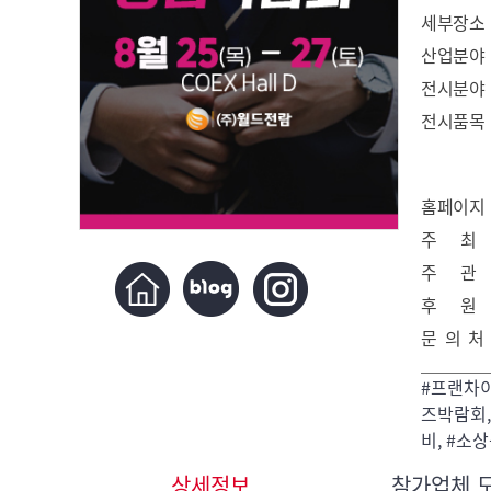
세부장소
산업분야
전시분야
전시품목
홈페이지
주 최
주 관
후 원
문 의 처
#프랜차이
즈박람회,
비, #소
상세정보
참가업체 