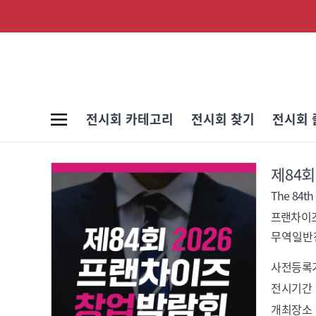
전시회 카테고리
전시회 찾기
전시회 
제84회
The 84th
프랜차이
무역일반전
사전등록
전시기간
개최장소