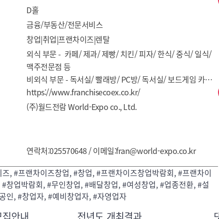
D홀
금융/부동산/전문서비스
창업|취업|프랜차이즈|렌탈
외식 부문 -  카페/ 제과/ 제빵/ 치킨/ 피자/ 한식/ 중식/ 일식/ 
맥주전문점 등

비외식 부문 - 독서실/ 빨래방/ PC방/ 독서실/ 보드게임 카페/ 
창업컨설팅 등 

https://www.franchisecoex.co.kr/
도소매 부문 - 편의점/ 무점포사업/ 자동판매기기 등

(주)월드전람 World-Expo co., Ltd.
서비스 부문 - 교육/ 이미용/ 노인요양센터/ 레져 등

점포 & 외식설비 - POS/ 점포조명 및 가구 / 인테리어/ 물류/ 
보안/ 점포기자재/ 물류시스템 등
연락처:025570648 / 이메일:fran@world-expo.co.kr
즈, #프랜차이즈창업, #창업, #프랜차이즈창업박람회, #프랜차이
 #창업박람회, #무인창업, #배달창업, #여성창업, #업종전환, #설
상공인, #창업자, #예비창업자, #자영업자
모집안내
전년도 개최결과