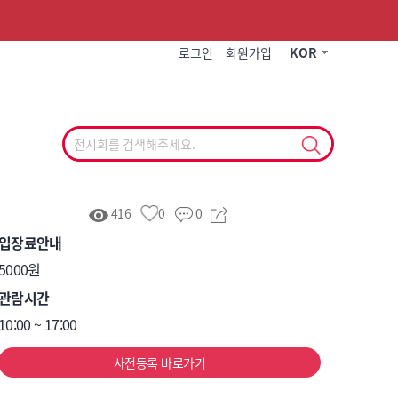
작게
기본
크게
로그인
회원가입
KOR
416
0
0
입장료안내
5000원
관람시간
10:00 ~ 17:00 
사전등록 바로가기