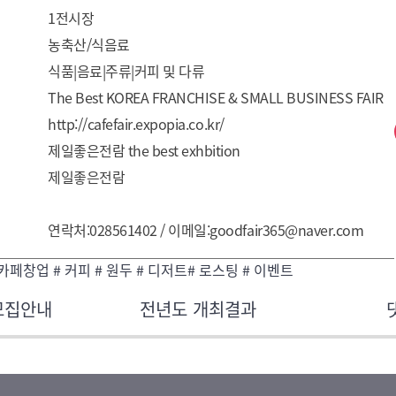
1전시장
농축산/식음료
식품|음료|주류|커피 및 다류
The Best KOREA FRANCHISE & SMALL BUSINESS FAIR
http://cafefair.expopia.co.kr/
제일좋은전람 the best exhbition
제일좋은전람
연락처:028561402 / 이메일:goodfair365@naver.com
 카페창업 # 커피 # 원두 # 디저트# 로스팅 # 이벤트
모집안내
전년도 개최결과