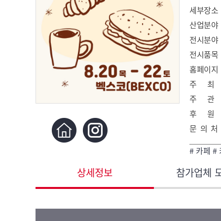
세부장소
산업분야
전시분야
전시품목
홈페이지
주 최
주 관
후 원
문 의 처
# 카페 #
상세정보
참가업체 