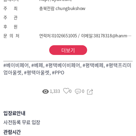
주 최
충북전람 chungbukshow
주 관
후 원
문 의 처
연락처:01026651005 / 이메일:38178318@hanmail.net
더보기
#베이비페어, #베페, #평택베이비페어, #평택베페, #평택프리미
엄아울렛, #평택아울렛, #PPO
1,333
0
0
입장료안내
사전등록 무료 입장
관람시간