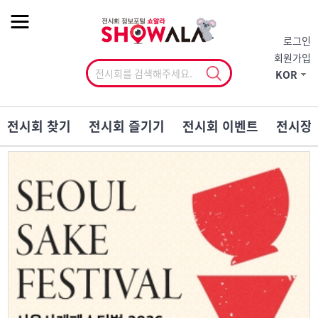
작게
기본
크게
로그인
회원가입
KOR
전시회 찾기
전시회 즐기기
전시회 이벤트
전시장