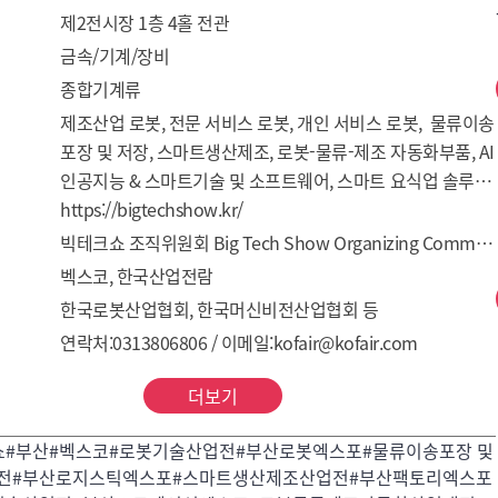
제2전시장 1층 4홀 전관
금속/기계/장비
종합기계류
제조산업 로봇, 전문 서비스 로봇, 개인 서비스 로봇,  물류이송 
포장 및 저장, 스마트생산제조, 로봇-물류-제조 자동화부품, AI 
인공지능 & 스마트기술 및 소프트웨어, 스마트 요식업 솔루션, 
기타 로봇, 물류, 제조 자동화 관련 제품 및 서비스 등
https://bigtechshow.kr/
빅테크쇼 조직위원회 Big Tech Show Organizing Committee
벡스코, 한국산업전람
한국로봇산업협회, 한국머신비전산업협회 등
연락처:0313806806 / 이메일:kofair@kofair.com
더보기
쇼#부산#벡스코#로봇기술산업전#부산로봇엑스포#물류이송포장 및
전#부산로지스틱엑스포#스마트생산제조산업전#부산팩토리엑스포