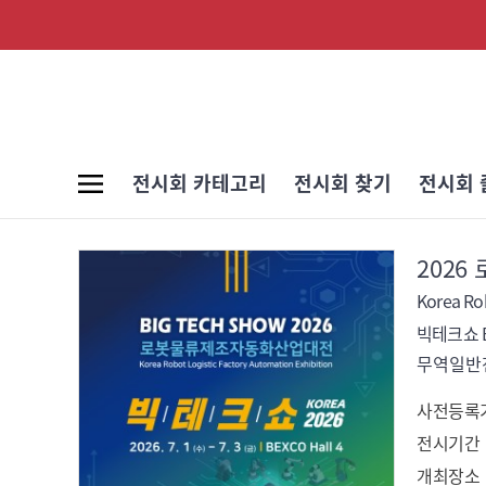
전시회 카테고리
전시회 찾기
전시회 
202
Korea Rob
빅테크쇼 BI
무역일반전
사전등록
전시기간
개최장소