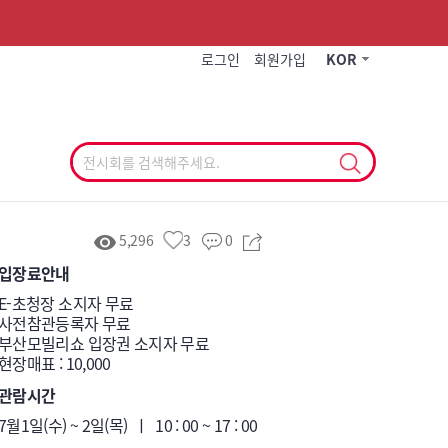
작게
기본
크게
로그인
회원가입
KOR
5,296
3
0
입장료안내
​E-초청장 소지자 무료 

​사전참관등록자 무료

부산모빌리쇼 입장권 소지자 무료

현장매표 : 10,000
관람시간
7월1일(수) ~ 2일(목)  ㅣ  10 : 00 ~ 17 : 00
