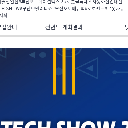
기술산업전#부산오토메이션엑스포#로봇물류제조자동화산업대전
TECH SHOW#부산모빌리티쇼#부산오토매뉴팩#로보월드#로봇자동
시회
모집안내
전년도 개최결과