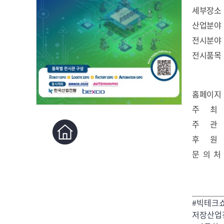
세부장소
산업분야
전시분야
전시품목
홈페이지
주 최
주 관
후 원
문 의 처
#빅테크
저장산업